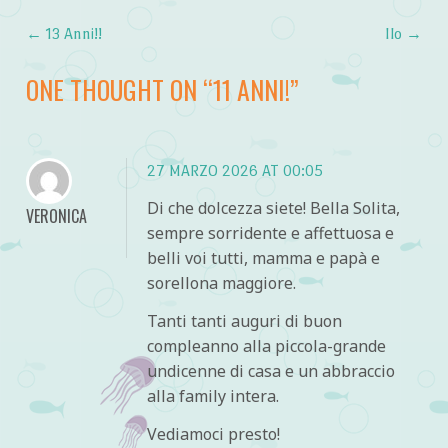
←
13 Anni!!
Ilo
→
Post navigation
ONE THOUGHT ON “
11 ANNI!
”
27 MARZO 2026 AT 00:05
Di che dolcezza siete! Bella Solita,
VERONICA
sempre sorridente e affettuosa e
belli voi tutti, mamma e papà e
sorellona maggiore.
Tanti tanti auguri di buon
compleanno alla piccola-grande
undicenne di casa e un abbraccio
alla family intera.
Vediamoci presto!