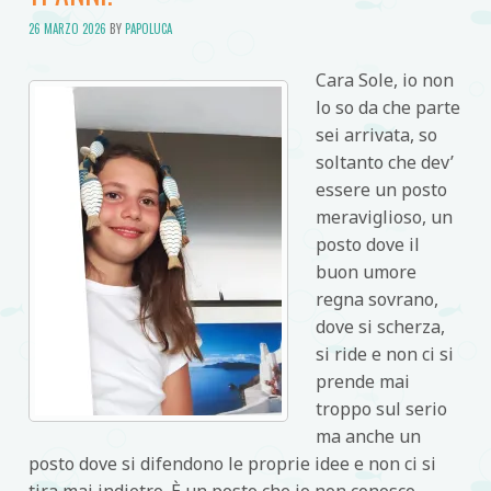
26 MARZO 2026
BY
PAPOLUCA
Cara Sole, io non
lo so da che parte
sei arrivata, so
soltanto che dev’
essere un posto
meraviglioso, un
posto dove il
buon umore
regna sovrano,
dove si scherza,
si ride e non ci si
prende mai
troppo sul serio
ma anche un
posto dove si difendono le proprie idee e non ci si
tira mai indietro. È un posto che io non conosco