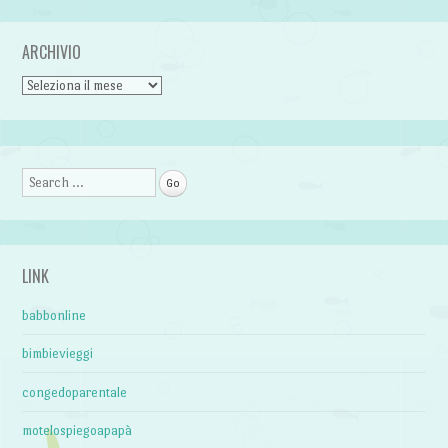
ARCHIVIO
Archivio
Search
LINK
babbonline
bimbievieggi
congedoparentale
motelospiegoapapà