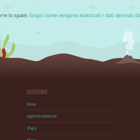
urre lo spam.
Scopri come vengono elaborati i dati derivati da
CATEGORIE
Alma
approfondimenti
iPapà