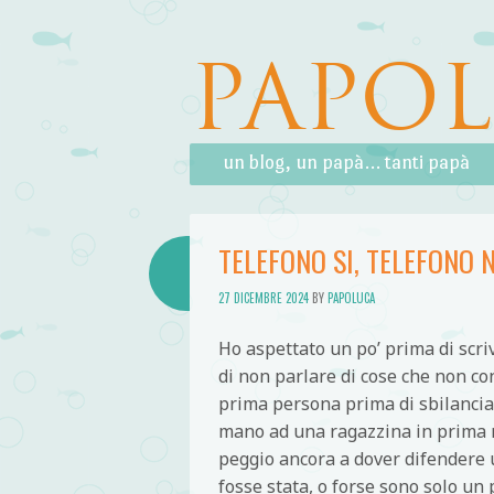
PAPO
Skip to content
Menu
un blog, un papà… tanti papà
TELEFONO SI, TELEFONO 
27 DICEMBRE 2024
BY
PAPOLUCA
Ho aspettato un po’ prima di scri
di non parlare di cose che non co
prima persona prima di sbilanciarm
mano ad una ragazzina in prima m
peggio ancora a dover difendere u
fosse stata, o forse sono solo un 