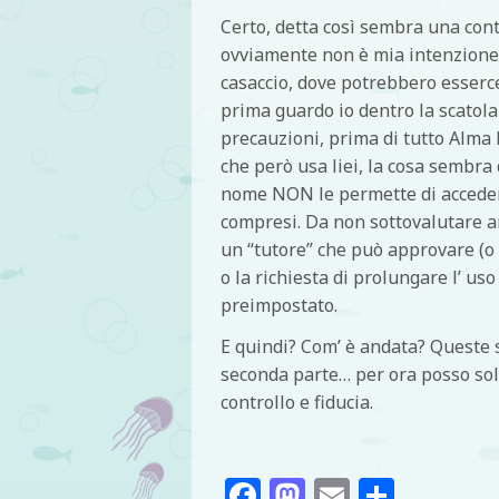
Certo, detta così sembra una contr
ovviamente non è mia intenzione d
casaccio, dove potrebbero essercen
prima guardo io dentro la scatola
precauzioni, prima di tutto Alm
che però usa liei, la cosa sembra
nome NON le permette di accedere 
compresi. Da non sottovalutare an
un “tutore” che può approvare (o r
o la richiesta di prolungare l’ u
preimpostato.
E quindi? Com’ è andata? Queste s
seconda parte… per ora posso solo
controllo e fiducia.
Facebook
Mastodon
Email
Condivi