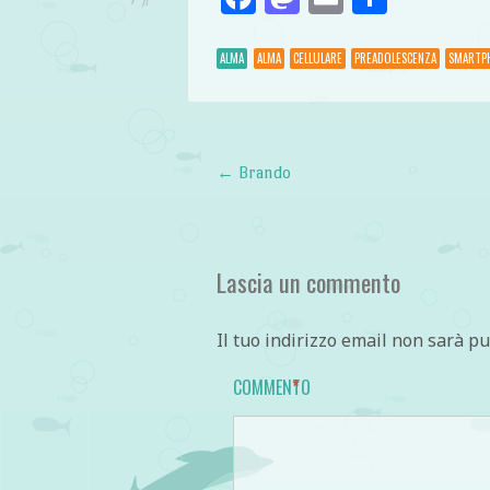
ALMA
ALMA
CELLULARE
PREADOLESCENZA
SMARTP
←
Brando
Post navigation
Lascia un commento
Il tuo indirizzo email non sarà pu
COMMENTO
*