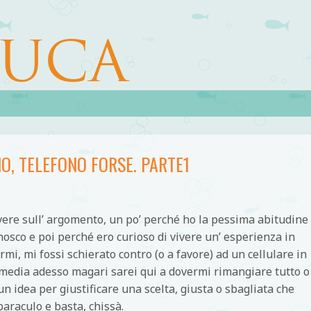
LUCA
NO, TELEFONO FORSE. PARTE1
vere sull’ argomento, un po’ perché ho la pessima abitudine
nosco e poi perché ero curioso di vivere un’ esperienza in
i, mi fossi schierato contro (o a favore) ad un cellulare in
edia adesso magari sarei qui a dovermi rimangiare tutto o
n idea per giustificare una scelta, giusta o sbagliata che
paraculo e basta, chissà.