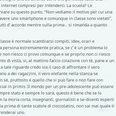
internet compresi per intenderci. La scuola? Le
hiare su questo punto, “Non vediamo il motivo per cui una
avere uno smartphone e comunque in classe sono vietati”,
utti d’ accordo mentre sulla prima… si rimanda a quanto
classe è normale scambiarsi compiti, idee, orari e
a persona estremamente pratica, se c’ è un problema lo
se non riesco ci provo comunque e se proprio non ci riesco
to di vista, si, al mattino faccio colazione con tè, pane e un
 tale riguardo credo sia il caso di affrontare il vero
 a dei ragazzini, il vero elefante nella stanza se
in sé, piuttosto é quello che si può fare o non fare con
cial in primis. Il mondo per un pre-adolescente può essere
sempre stato e sempre lo sarà, questo è bene che se lo
n la moria corta, insegnanti, giornalisti e se-dicenti esperti
a prima di tante scatole di cioccolatini, non sai mai quale ti
renderai uno.