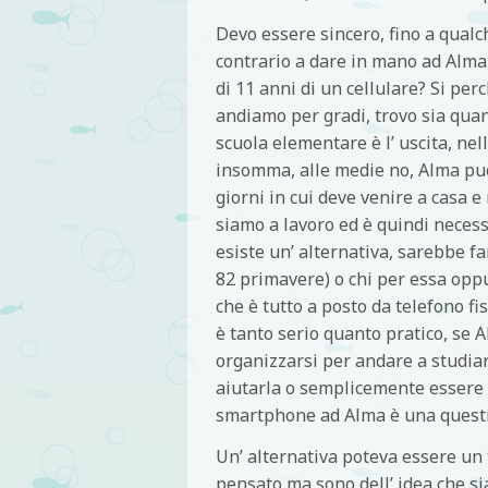
Devo essere sincero, fino a qualc
contrario a dare in mano ad Alma 
di 11 anni di un cellulare? Si pe
andiamo per gradi, trovo sia quan
scuola elementare è l’ uscita, ne
insomma, alle medie no, Alma può 
giorni in cui deve venire a casa e 
siamo a lavoro ed è quindi necess
esiste un’ alternativa, sarebbe f
82 primavere) o chi per essa opp
che è tutto a posto da telefono fi
è tanto serio quanto pratico, se 
organizzarsi per andare a studi
aiutarla o semplicemente essere 
smartphone ad Alma è una questio
Un’ alternativa poteva essere un t
pensato ma sono dell’ idea che s