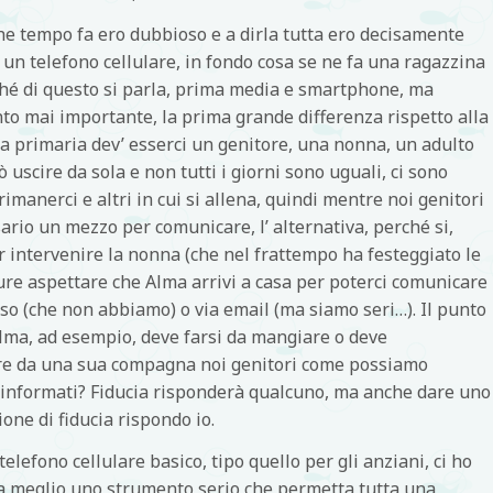
he tempo fa ero dubbioso e a dirla tutta ero decisamente
un telefono cellulare, in fondo cosa se ne fa una ragazzina
rché di questo si parla, prima media e smartphone, ma
to mai importante, la prima grande differenza rispetto alla
lla primaria dev’ esserci un genitore, una nonna, un adulto
uscire da sola e non tutti i giorni sono uguali, ci sono
rimanerci e altri in cui si allena, quindi mentre noi genitori
ario un mezzo per comunicare, l’ alternativa, perché si,
ar intervenire la nonna (che nel frattempo ha festeggiato le
ure aspettare che Alma arrivi a casa per poterci comunicare
sso (che non abbiamo) o via email (ma siamo seri…). Il punto
Alma, ad esempio, deve farsi da mangiare o deve
are da una sua compagna noi genitori come possiamo
informati? Fiducia risponderà qualcuno, ma anche dare uno
ne di fiducia rispondo io.
elefono cellulare basico, tipo quello per gli anziani, ci ho
ia meglio uno strumento serio che permetta tutta una