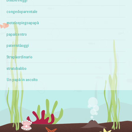
bimbievieggi
congedoparentale
motelospiegoapapà
papalcentro
paternitàoggi
Strapàordinario
stratobabbo
Un papà in ascolto