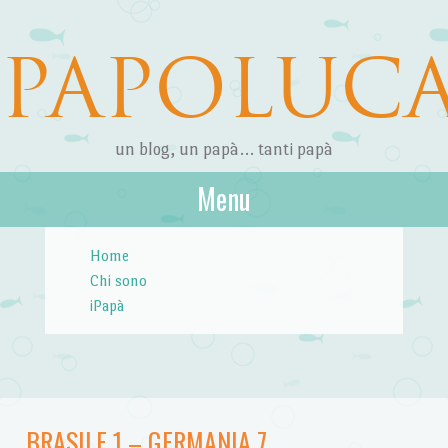
PAPOLUC
un blog, un papà… tanti papà
Menu
Skip to content
Home
Chi sono
iPapà
BRASILE 1 – GERMANIA 7