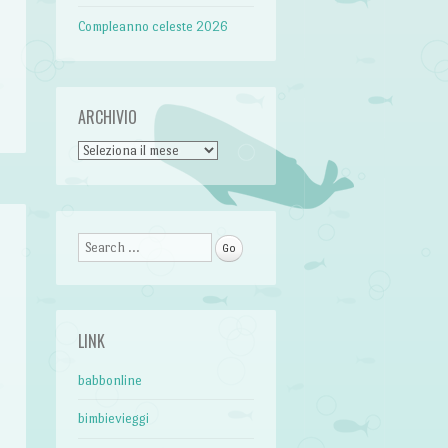
Compleanno celeste 2026
ARCHIVIO
Archivio
Search
o
LINK
l
e
babbonline
i
bimbievieggi
a