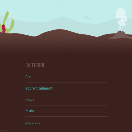
CATEGORIE
Alma
approfondimenti
iPapà
Maia
papoluca