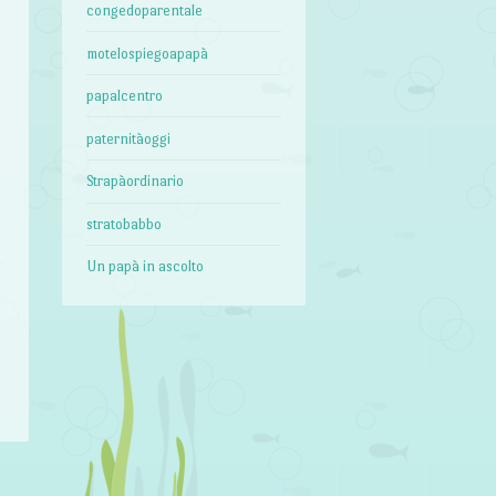
ù
congedoparentale
e
motelospiegoapapà
o
n
papalcentro
n
paternitàoggi
i
Strapàordinario
stratobabbo
Un papà in ascolto