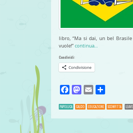
libro, “Ma si dai, un bel Brasi
vuole!”
continua…
Condividi:
Condivisione
Facebook
Mastodon
Email
Condivi
PAPOLUCA
CALCIO
EDUCAZIONE
SCONFITTA
LEAV