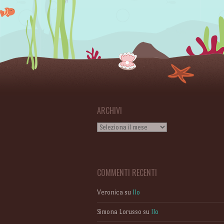
Post navigation
ARCHIVI
Archivi
COMMENTI RECENTI
Veronica
su
Ilo
Simona Lorusso
su
Ilo