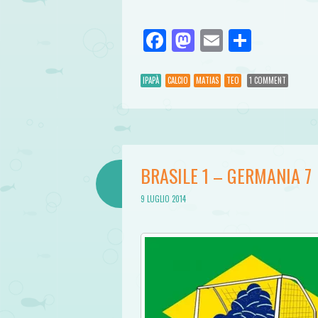
Facebook
Mastodon
Email
Condivi
IPAPÀ
CALCIO
MATIAS
TEO
1 COMMENT
BRASILE 1 – GERMANIA 7
9 LUGLIO 2014