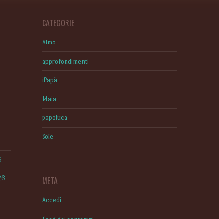
CATEGORIE
Alma
approfondimenti
iPapà
Maia
papoluca
Sole
6
26
META
Accedi