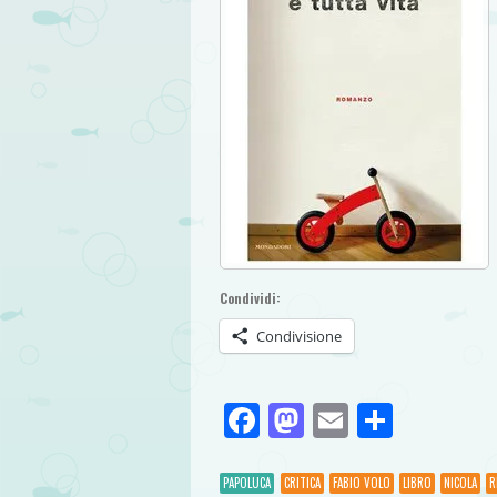
Condividi:
Condivisione
Facebook
Mastodon
Email
Condivi
PAPOLUCA
CRITICA
FABIO VOLO
LIBRO
NICOLA
R