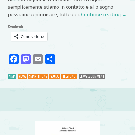
semplicemente stiamo in contatto e al bisogno
possiamo comunicare, tutto qui.
Continue reading
→
Condividi:
Condivisione
Facebook
Mastodon
Email
Condividi
ALMA
ALMA
SMARTPHONE
SOCIAL
TELEFONO
LEAVE A COMMENT
Post navigation