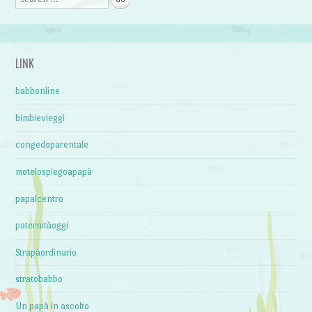
LINK
babbonline
bimbievieggi
congedoparentale
motelospiegoapapà
papalcentro
paternitàoggi
Strapàordinario
stratobabbo
Un papà in ascolto