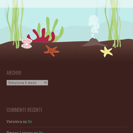
ARCHIVI
Archivi
COMMENTI RECENTI
Veronica
su
Ilo
Simona Lorusso
su
Ilo