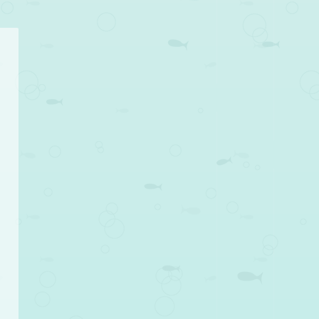
a
e
a
o
e
i
e
o
i
e