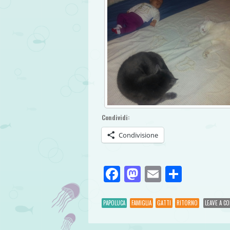
Condividi:
Condivisione
Facebook
Mastodon
Email
Condivi
PAPOLUCA
FAMIGLIA
GATTI
RITORNO
LEAVE A C