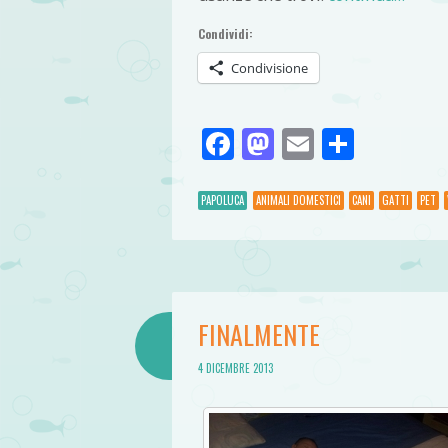
Condividi:
Condivisione
Facebook
Mastodon
Email
Condivi
PAPOLUCA
ANIMALI DOMESTICI
CANI
GATTI
PET
FINALMENTE
4 DICEMBRE 2013