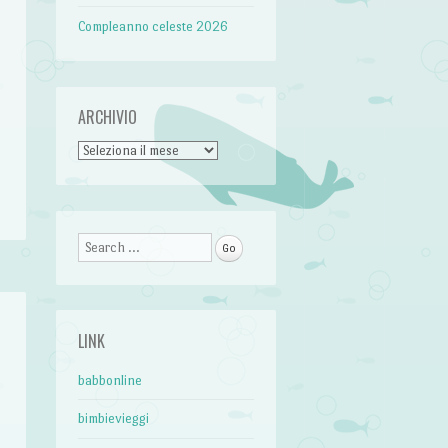
Compleanno celeste 2026
ARCHIVIO
Archivio
Search
LINK
babbonline
a
bimbievieggi
e