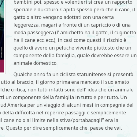
bambini poi, spesso e volentieri si crea un rapporto
speciale e duraturo. Capita spesso però che il cane, il
gatto o altro vengano adottati con una certa
leggerezza, magari a fronte di un capriccio o di una
moda passeggera (l’ amichetto ha il gatto, il cuginetto
ha il cane ecc. ecc.), in casi come questi il rischio è
quello di avere un peluche vivente piuttosto che un
componente della famiglia, quale dovrebbe essere un
animale domestico.
Qualche anno fa un ciclista statunitense si presentò
lutto al braccio, il giorno prima era mancato il suo amato
lche critica, non tutti infatti sono dell’ idea che un animale
etti un componente della famiglia in tutto e per tutto. Un
ud America per un viaggio di alcuni mesi in compagnia del
 della difficoltà nel reperire passaggi o semplicemente
il cane no o al limite nella stiva/portabagagli” era la
re. Questo per dire semplicemente che, paese che vai,