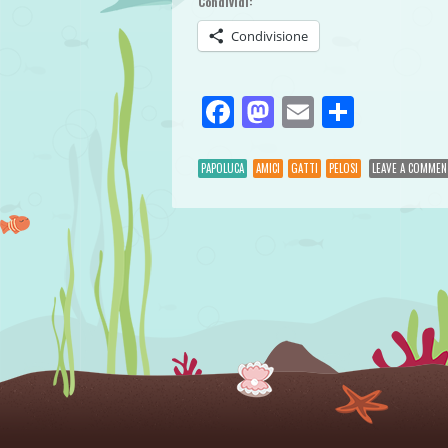
Condividi:
Condivisione
Facebook
Mastodon
Email
Condivi
PAPOLUCA
AMICI
GATTI
PELOSI
LEAVE A COMMEN
Post navigation