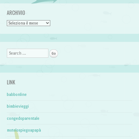
ARCHIVIO
Archivio
Search
LINK
babbonline
bimbievieggi
congedoparentale
motelospiegoapapà