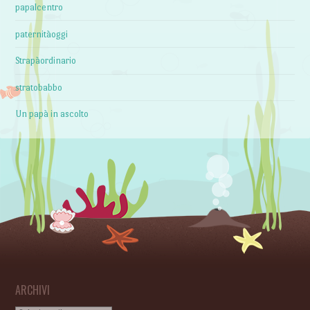
papalcentro
paternitàoggi
Strapàordinario
stratobabbo
Un papà in ascolto
ARCHIVI