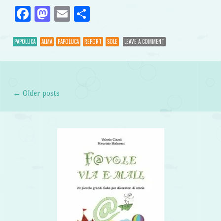
Facebook
Mastodon
Email
Condividi
PAPOLUCA
ALMA
PAPOLUCA
REPORT
SOLE
LEAVE A COMMENT
←
Older posts
Post navigation