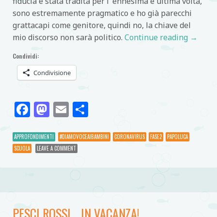
fiducia è stata tradita per l’ ennesima e ultima volta,
sono estremamente pragmatico e ho già parecchi
grattacapi come genitore, quindi no, la chiave del
mio discorso non sarà politico.
Continue reading
→
Condividi:
Condivisione
Facebook
Mastodon
Email
Condividi
APPROFONDIMENTI
#DIAMOVOCEAIBAMBINI
CORONAVIRUS
FASE2
PAPOLUCA
SCUOLA
LEAVE A COMMENT
PESCI ROSSI… IN VACANZA!