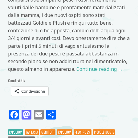
voluti dalle bambine e prontamente materializzati
dalla mamma, i due nuovi ospiti sono stati
battezzati Goldie e Plush e fin qui tutto bene,
confezione di cibo apposta, cambio dell’ acqua ogni
3/4 giorni e avanti così. Devo onestamente dire che a
parte i primi 5 minuti di vago entusiasmo la
presenza dei due pesci è passata abbastanza in
secondo piano se non addirittura nel dimenticatoio,
questo almeno in apparenza.
Continue reading
→
Condividi:
Condivisione
Facebook
Mastodon
Email
Condividi
PAPOLUCA
FANTASIA
GENITORI
PAPOLUCA
PESCI ROSSI
PICCOLE BUGIE