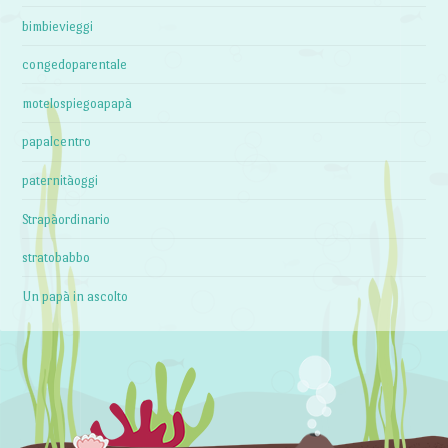
bimbievieggi
congedoparentale
motelospiegoapapà
papalcentro
paternitàoggi
Strapàordinario
stratobabbo
Un papà in ascolto