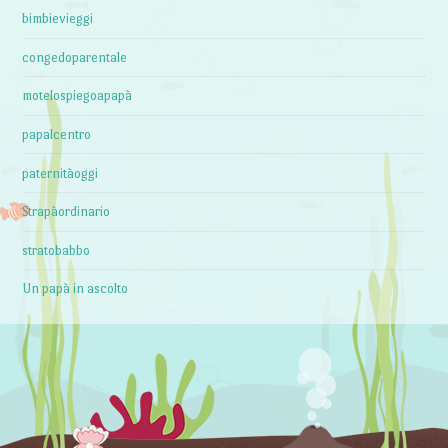
bimbievieggi
congedoparentale
motelospiegoapapà
papalcentro
paternitàoggi
Strapàordinario
stratobabbo
Un papà in ascolto