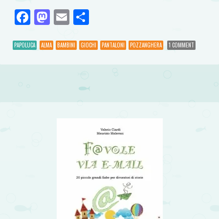
Facebook
Mastodon
Email
Condividi
PAPOLUCA
ALMA
BAMBINI
GIOCHI
PANTALONI
POZZANGHERA
1 COMMENT
Post navigation