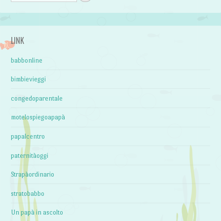
LINK
babbonline
bimbievieggi
congedoparentale
motelospiegoapapà
papalcentro
paternitàoggi
Strapàordinario
stratobabbo
Un papà in ascolto