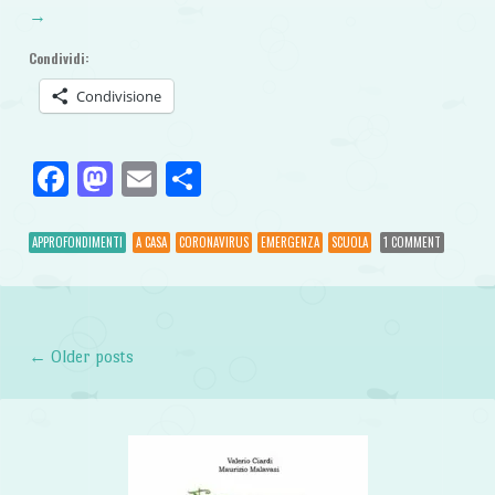
→
Condividi:
Condivisione
Facebook
Mastodon
Email
Condividi
APPROFONDIMENTI
A CASA
CORONAVIRUS
EMERGENZA
SCUOLA
1 COMMENT
←
Older posts
Post navigation